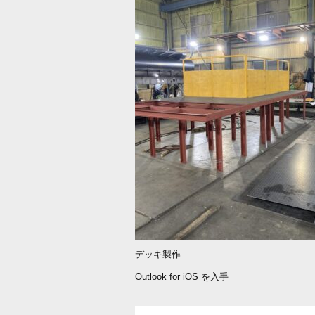
e
er
b
o
o
k
デッキ製作
Outlook for iOS を入手