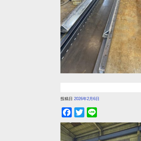
投稿日
2026年2月6日
F
T
Li
a
wi
n
c
tt
e