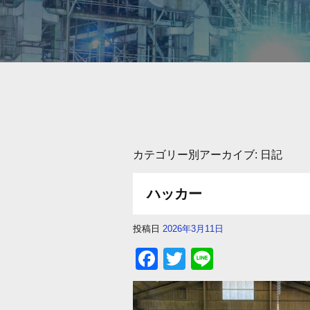
カテゴリー別アーカイブ:
日記
ハッカー
投稿日
2026年3月11日
F
T
Li
a
wi
n
c
tt
e