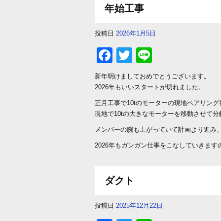
年始工事
投稿日
2026年1月5日
F
T
Li
a
wi
n
新年明けましておめでとうございます。
c
tt
e
2026年もいいスタートが切れました。
e
er
正月工事で10tのモーターの現地ベアリン
b
現地で10tの大きなモーターを移動させて
o
メンバーの腕も上がっていて計画より進み
o
2026年もガンガン仕事をこなしていきま
k
ダクト
投稿日
2025年12月22日