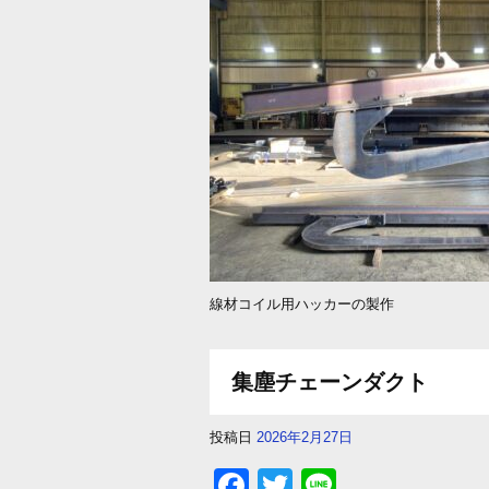
e
er
b
o
o
k
線材コイル用ハッカーの製作
集塵チェーンダクト
投稿日
2026年2月27日
F
T
Li