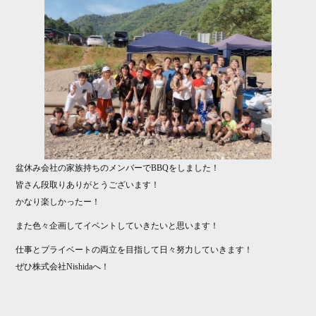
ok
r
盆休み会社の家族持ちのメンバーでBBQをしました！
皆さん段取りありがとうございます！
かなり楽しかったー！
また色々企画してイベントしていきたいと思います！
仕事とプライベートの両立を目指して日々努力していきます！
ぜひ株式会社Nishidaへ！