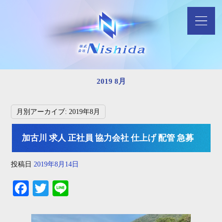
2019 8月
月別アーカイブ:
2019年8月
加古川 求人 正社員 協力会社 仕上げ 配管 急募
投稿日
2019年8月14日
Fa
T
Li
ce
wi
ne
bo
tte