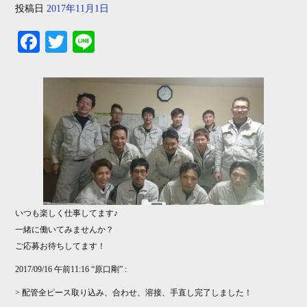
投稿日
2017年11月1日
Fa
T
Li
ce
wi
ne
bo
tte
ok
r
いつも楽しく仕事してます♪
一緒に働いてみませんか？
ご応募お待ちしてます！
2017/09/16 午前11:16 “原口剛” :
> 配管全ピース取り込み、合わせ、溶接、手直し完了しました！