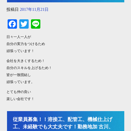
投稿日
2017年11月21日
Fa
T
Li
ce
wi
ne
日々一人一人が
bo
tte
自分の実力をつけるため
ok
r
頑張っています！
会社を大きくするため！
自分のスキルを上げるため！
皆が一致団結し
頑張っています。
とても仲の良い
楽しい会社です！
従業員募集！！溶接工、配管工、機械仕上げ
工、未経験でも大丈夫です！勤務地加 古川、