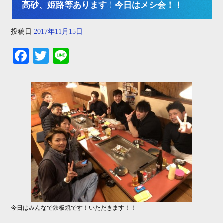
高砂、姫路等あります！今日はメシ会！！
投稿日
2017年11月15日
Fa
T
Li
ce
wi
ne
bo
tte
ok
r
今日はみんなで鉄板焼です！いただきます！！