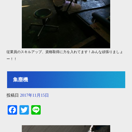
従業員のスキルアップ、資格取得に力を入れてます！みんな頑張りましょ
ー！！
集塵機
投稿日
2017年11月15日
Fa
T
Li
ce
wi
ne
bo
tte