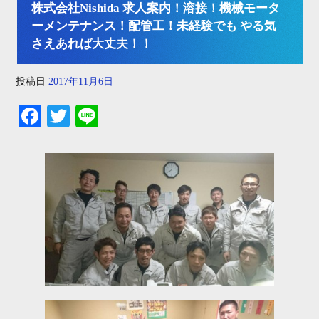
株式会社Nishida 求人案内！溶接！機械モータ
ーメンテナンス！配管工！未経験でも やる気
さえあれば大丈夫！！
投稿日
2017年11月6日
Fa
T
Li
ce
wi
ne
bo
tte
ok
r