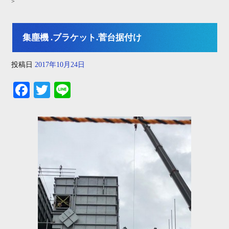
>
集塵機 .ブラケット.菅台据付け
投稿日
2017年10月24日
Fa
T
Li
ce
wi
ne
bo
tte
ok
r