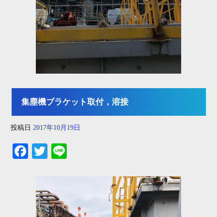
集塵機ブラケット取付，溶接
投稿日
2017年10月19日
Fa
T
Li
ce
wi
ne
bo
tte
ok
r