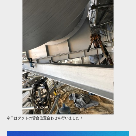
ok
r
今日はダクトの菅台位置合わせを行いました！