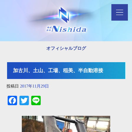
オフィシャルブログ
加古川、土山、工場、稲美、半自動溶接
投稿日
2017年11月29日
Fa
T
Li
ce
wi
ne
bo
tte
ok
r