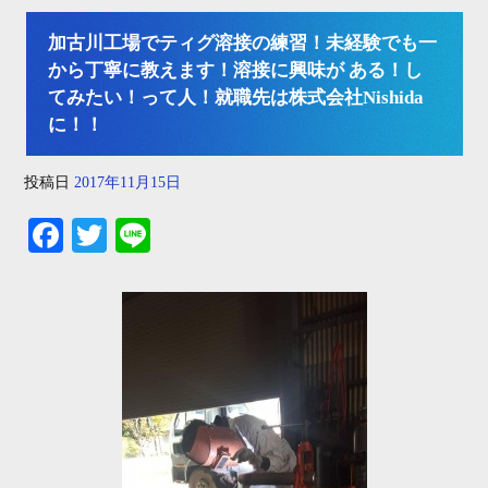
加古川工場でティグ溶接の練習！未経験でも一
から丁寧に教えます！溶接に興味が ある！し
てみたい！って人！就職先は株式会社Nishida
に！！
投稿日
2017年11月15日
Fa
T
Li
ce
wi
ne
bo
tte
ok
r