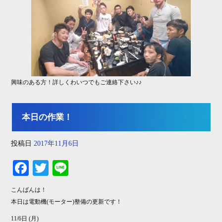
興味のある方！詳しくわいつでもご連絡下さい♪♪
本日の作業！
投稿日
2017年11月6日
Fa
T
Li
ce
wi
ne
こんばんは！
bo
tte
本日は電動機(モーター)整備の更新です！
ok
r
11/6日 (月)