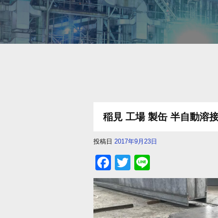
稲見 工場 製缶 半自動溶
投稿日
2017年9月23日
F
T
Li
a
wi
n
c
tt
e
e
er