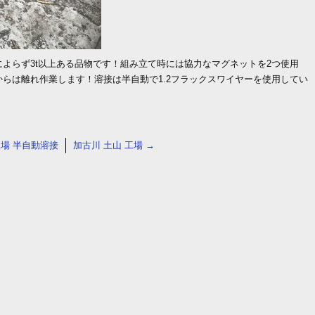
よらず3t以上ある品物です！組み立て時には協力なマグネットを2つ使用
らは離れ作業します！溶接は半自動で1.2フラックスワイヤーを使用してい
工場 半自動溶接
加古川 土山 工場
→