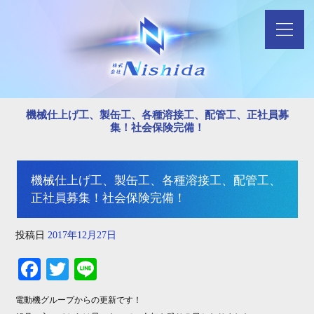
機械仕上げ工、製缶工、各種溶接工、配管工、正社員募
集！社会保険完備！
機械仕上げ工、製缶工、各種溶接工、配管工、
正社員募集！社会保険完備！
投稿日
2017年12月27日
Fa
T
Li
ce
wi
ne
電動機グループからの更新です！