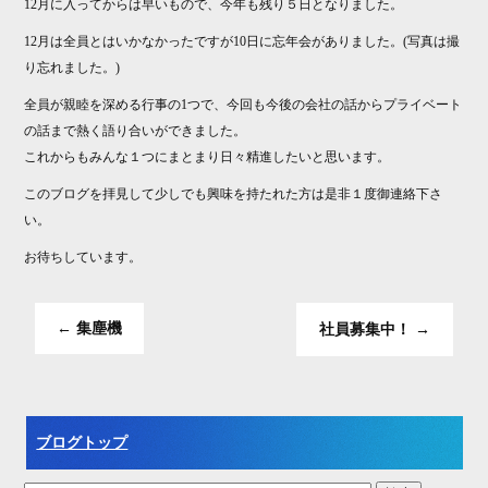
bo
tte
12月に入ってからは早いもので、今年も残り５日となりました。
ok
r
12月は全員とはいかなかったですが10日に忘年会がありました。(写真は撮
り忘れました。)
全員が親睦を深める行事の1つで、今回も今後の会社の話からプライベート
の話まで熱く語り合いができました。
これからもみんな１つにまとまり日々精進したいと思います。
このブログを拝見して少しでも興味を持たれた方は是非１度御連絡下さ
い。
お待ちしています。
←
集塵機
社員募集中！
→
ブログトップ