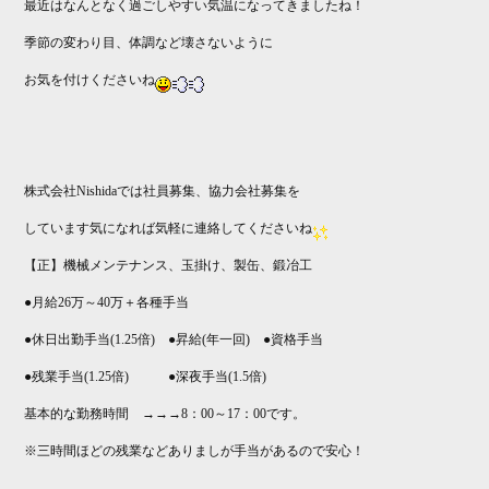
最近はなんとなく過ごしやすい気温になってきましたね！
季節の変わり目、体調など壊さないように
お気を付けくださいね
株式会社Nishidaでは社員募集、協力会社募集を
しています気になれば気軽に連絡してくださいね
【正】機械メンテナンス、玉掛け、製缶、鍛冶工
●月給26万～40万＋各種手当
●休日出勤手当(1.25倍) ●昇給(年一回) ●資格手当
●残業手当(1.25倍) ●深夜手当(1.5倍)
基本的な勤務時間 →→→8：00～17：00です。
※三時間ほどの残業などありましが手当があるので安心！