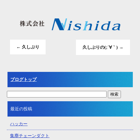
←
久しぶり
久しぶりの(;´∀｀)
→
ブログトップ
最近の投稿
ハッカー
集塵チェーンダクト