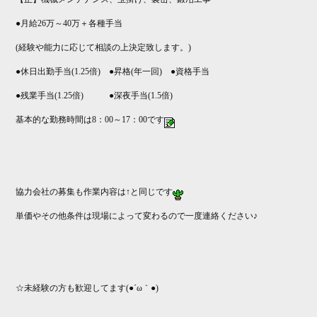
●月給26万～40万＋各種手当
(経験や能力に応じて相談の上決定致します。)
●休日出勤手当(1.25倍) ●昇格(年一回) ●資格手当
●残業手当(1.25倍) ●深夜手当(1.5倍)
基本的な勤務時間は8：00～17：00です
協力会社の募集も作業内容は↑と同じです
単価やその他条件は現場によって変わるので一度連絡ください♪
☆未経験の方も歓迎してます(●´ω｀●)