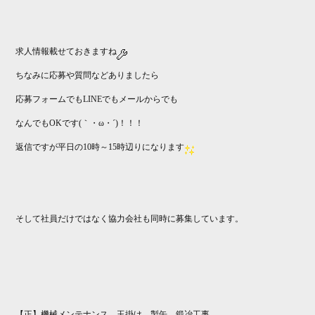
求人情報載せておきますね
ちなみに応募や質問などありましたら
応募フォームでもLINEでもメールからでも
なんでもOKです(｀・ω・´)！！！
返信ですが平日の10時～15時辺りになります
そして社員だけではなく協力会社も同時に募集しています。
【正】機械メンテナンス、玉掛け、製缶、鍛冶工事