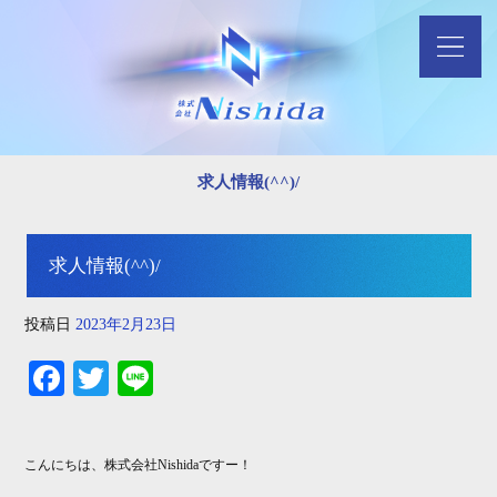
求人情報(^^)/
求人情報(^^)/
投稿日
2023年2月23日
Fa
T
Li
ce
wi
ne
bo
tte
こんにちは、株式会社Nishidaですー！
ok
r